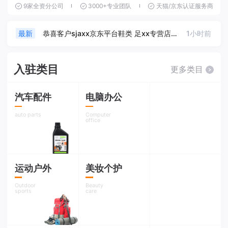
9家全资分公司
3000+专业团队
天猫/京东认证服务商
恭喜客户小xx 天猫平台女装类 淑xx专卖店入驻成功
9分钟前
最新
恭喜客户sjaxx京东平台鞋类 足xx专营店入驻成功
1小时前
最新
恭喜客户李xx生天猫平台户外运动类 徒xx旗舰店入驻成功
3小时前
最新
入驻类目
更多类目
恭喜客户jaxxx京东平台皮具类 皮xxx专营店入驻成功
8小时前
最新
汽车配件
电脑办公
恭喜客户sj32xx京东平台3c数码类 数xxx专卖店入驻成功
9小时前
最新
auto parts
Computer
office
恭喜客户wexx天猫平台美妆类眼xx专卖店入驻成功
1天前
最新
恭喜客户sj8xx天猫平台乐器类爱乐xx专卖店
1天前
最新
运动户外
美妆个护
恭喜客户54xx京东平台母婴类 贝xx旗舰店入驻成功
1天前
最新
Outdoor
Beauty
sports
care
恭喜客户王xx京东平台户外运动类 跃xx专营店入驻成功
2天前
最新