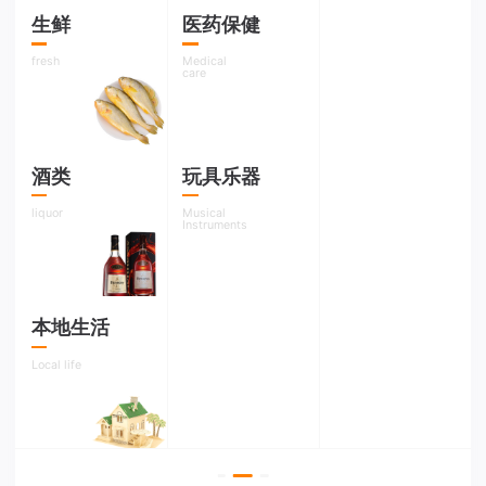
恭喜客户李xx姐天猫平台女鞋类 精xx专营店入驻成功
2天前
最新
生鲜
医药保健
fresh
Medical
恭喜客户 sj96xx京东平台数码类 信xxx专卖店入驻成功
2天前
最新
care
恭喜客户sj156xxx天猫平台食品类 轻xx零食旗舰店入驻成功
2天前
最新
酒类
玩具乐器
恭喜客户sjxgxxx天猫平台家装类 居xxx专卖店入驻成功
3天前
最新
liquor
Musical
Instruments
恭喜客户sdsjxx天猫平台家电类 家xx专卖店入驻成功
3天前
最新
恭喜xxx蔡生在xx平台的xx店成...
8小时前
最新
本地生活
恭喜xxx刘先生在xx平台的xx店成...
2小时前
最新
Local life