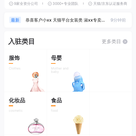
9家全资分公司
3000+专业团队
天猫/京东认证服务商
恭喜客户sj25xx 天猫平台母婴类 乐xx专营店入驻成功
6分钟前
最新
恭喜客户小xx 天猫平台女装类 淑xx专卖店入驻成功
9分钟前
最新
恭喜客户sjaxx京东平台鞋类 足xx专营店入驻成功
1小时前
最新
入驻类目
更多类目
恭喜客户李xx生天猫平台户外运动类 徒xx旗舰店入驻成功
3小时前
最新
服饰
母婴
恭喜客户jaxxx京东平台皮具类 皮xxx专营店入驻成功
8小时前
最新
Clothes
Mother and
baby
恭喜客户sj32xx京东平台3c数码类 数xxx专卖店入驻成功
9小时前
最新
恭喜客户wexx天猫平台美妆类眼xx专卖店入驻成功
1天前
最新
化妆品
食品
恭喜客户sj8xx天猫平台乐器类爱乐xx专卖店
1天前
最新
cosmetic
food
恭喜客户54xx京东平台母婴类 贝xx旗舰店入驻成功
1天前
最新