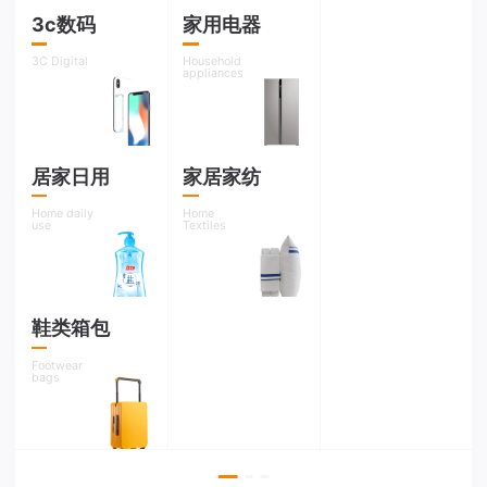
恭喜客户王xx京东平台户外运动类 跃xx专营店入驻成功
2天前
最新
3c数码
家用电器
3C Digital
Household
恭喜客户李xx姐天猫平台女鞋类 精xx专营店入驻成功
2天前
最新
appliances
恭喜客户 sj96xx京东平台数码类 信xxx专卖店入驻成功
2天前
最新
居家日用
家居家纺
恭喜客户sj156xxx天猫平台食品类 轻xx零食旗舰店入驻成功
2天前
最新
Home daily
Home
use
Textiles
恭喜客户sjxgxxx天猫平台家装类 居xxx专卖店入驻成功
3天前
最新
恭喜客户sdsjxx天猫平台家电类 家xx专卖店入驻成功
3天前
最新
鞋类箱包
恭喜xxx蔡生在xx平台的xx店成...
8小时前
最新
Footwear
bags
恭喜xxx刘先生在xx平台的xx店成...
2小时前
最新