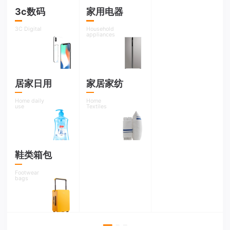
恭喜客户王xx京东平台户外运动类 跃xx专营店入驻成功
2天前
最新
3c数码
家用电器
3C Digital
Household
恭喜客户李xx姐天猫平台女鞋类 精xx专营店入驻成功
2天前
最新
appliances
恭喜客户 sj96xx京东平台数码类 信xxx专卖店入驻成功
2天前
最新
居家日用
家居家纺
恭喜客户sj156xxx天猫平台食品类 轻xx零食旗舰店入驻成功
2天前
最新
Home daily
Home
use
Textiles
恭喜客户sjxgxxx天猫平台家装类 居xxx专卖店入驻成功
3天前
最新
恭喜客户sdsjxx天猫平台家电类 家xx专卖店入驻成功
3天前
最新
鞋类箱包
恭喜xxx蔡生在xx平台的xx店成...
8小时前
最新
Footwear
bags
恭喜xxx刘先生在xx平台的xx店成...
2小时前
最新