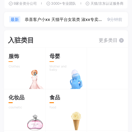
9家全资分公司
3000+专业团队
天猫/京东认证服务商
恭喜客户sj25xx 天猫平台母婴类 乐xx专营店入驻成功
6分钟前
最新
恭喜客户小xx 天猫平台女装类 淑xx专卖店入驻成功
9分钟前
最新
恭喜客户sjaxx京东平台鞋类 足xx专营店入驻成功
1小时前
最新
入驻类目
更多类目
恭喜客户李xx生天猫平台户外运动类 徒xx旗舰店入驻成功
3小时前
最新
服饰
母婴
恭喜客户jaxxx京东平台皮具类 皮xxx专营店入驻成功
8小时前
最新
Clothes
Mother and
baby
恭喜客户sj32xx京东平台3c数码类 数xxx专卖店入驻成功
9小时前
最新
恭喜客户wexx天猫平台美妆类眼xx专卖店入驻成功
1天前
最新
化妆品
食品
恭喜客户sj8xx天猫平台乐器类爱乐xx专卖店
1天前
最新
cosmetic
food
恭喜客户54xx京东平台母婴类 贝xx旗舰店入驻成功
1天前
最新